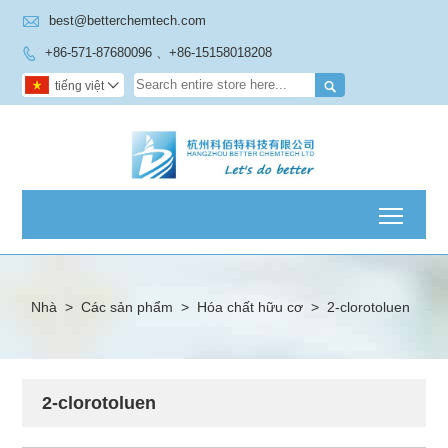

best@betterchemtech.com
+86-571-87680096 、+86-15158018208


tiếng việt

Toggl
Nhà
>
Các sản phẩm
>
Hóa chất hữu cơ
>
2-clorotoluen
2-clorotoluen