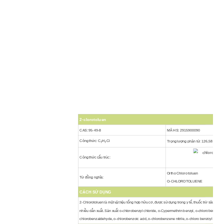
2-clorotoluen
CAS: 95-49-8
MÃ HS: 2915900090
Công thức: C
H
Cl
Trọng lượng phân tử: 126,58
7
7
Công thức cấu trúc:
Ortho Chloro toluen
Từ đồng nghĩa:
O-CHLOROTOLUENE
CÁCH SỬ DỤNG
2-Chlorotoluen là một vật liệu tổng hợp hữu cơ, được sử dụng trong y tế, thuốc trừ sâu, thuố
nhiều dẫn xuất. Sản xuất o-chlorobenzyl chloride, o-Cypermethrin benzyl, o-chlorobenzyl alc
chlorobenzaldehyde, o-chlorobenzoic acid, o-chlorobenzene nitrile, o-chloro benzoyl chloride