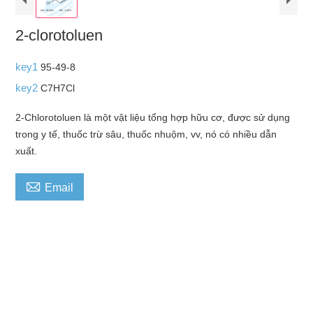
2-clorotoluen
key1
95-49-8
key2
C7H7Cl
2-Chlorotoluen là một vật liệu tổng hợp hữu cơ, được sử dụng
trong y tế, thuốc trừ sâu, thuốc nhuộm, vv, nó có nhiều dẫn
xuất.

Email