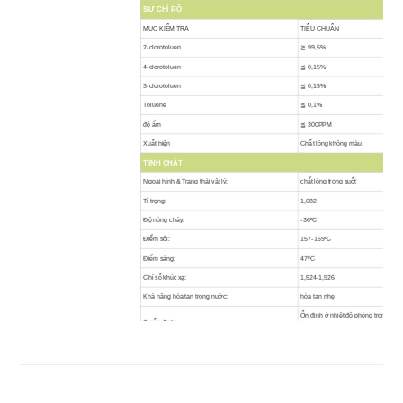
SỰ CHỈ RÕ
MỤC KIỂM TRA
TIÊU CHUẨN
2-clorotoluen
≧ 99,5%
4-clorotoluen
≦ 0,15%
3-clorotoluen
≦ 0,15%
Toluene
≦ 0,1%
độ ẩm
≦ 300PPM
Xuất hiện
Chất lỏng không màu
TÍNH CHẤT
Ngoại hình & Trạng thái vật lý:
chất lỏng trong suốt
Tỉ trọng:
1,082
Độ nóng chảy:
-36ºC
Điểm sôi:
157-159ºC
Điểm sáng:
47ºC
Chỉ số khúc xạ:
1,524-1,526
Khả năng hòa tan trong nước:
hòa tan nhẹ
Ổn định ở nhiệt độ phòng trong đồ đ
Sự ổn định:
bảo quản và xử lý bình thường.
Điều kiện lưu trữ:
0-6ºC
Áp suất hơi:
10 mm Hg (43 ° C)
Mật độ hơi:
4,38 (so với không khí)